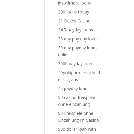
installment loans
200 loans today
21 Dukes Casino
24 7 payday loans
30 day pay day loans
30 day payday loans
online
3000 payday loan
40goldpartnersuche.d
e ist gratis
45 payday loan
50 casino freispiele
ohne einzahlung
50 Freispiele ohne
Einzahlung im Casino
500 dollar loan with