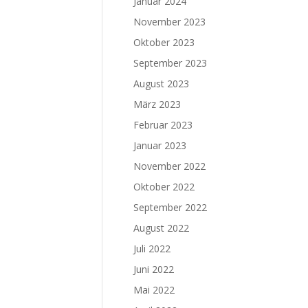
Januar 2024
November 2023
Oktober 2023
September 2023
August 2023
März 2023
Februar 2023
Januar 2023
November 2022
Oktober 2022
September 2022
August 2022
Juli 2022
Juni 2022
Mai 2022