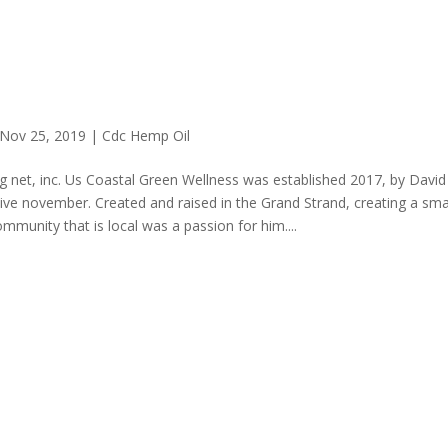
Nov 25, 2019
|
Cdc Hemp Oil
ng net, inc. Us Coastal Green Wellness was established 2017, by Davi
ive november. Created and raised in the Grand Strand, creating a smal
ommunity that is local was a passion for him....