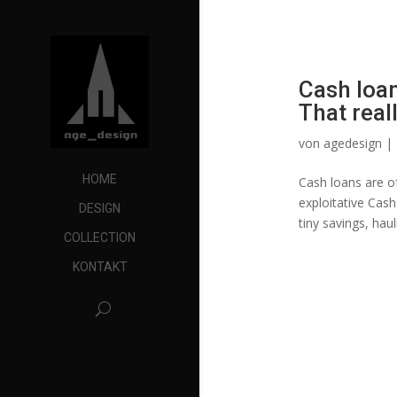
Cash loan
That real
von
agedesign
|
HOME
Cash loans are of
exploitative Cas
DESIGN
tiny savings, hau
COLLECTION
KONTAKT