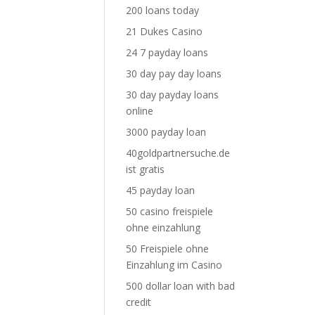
200 loans today
21 Dukes Casino
24 7 payday loans
30 day pay day loans
30 day payday loans
online
3000 payday loan
40goldpartnersuche.de
ist gratis
45 payday loan
50 casino freispiele
ohne einzahlung
50 Freispiele ohne
Einzahlung im Casino
500 dollar loan with bad
credit