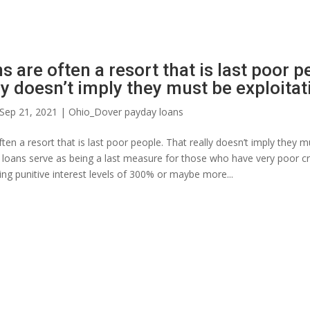
s are often a resort that is last poor p
ly doesn’t imply they must be exploitat
Sep 21, 2021
|
Ohio_Dover payday loans
ten a resort that is last poor people. That really doesn’t imply they m
h loans serve as being a last measure for those who have very poor cr
ling punitive interest levels of 300% or maybe more...