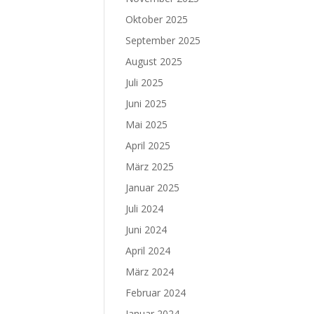
Oktober 2025
September 2025
August 2025
Juli 2025
Juni 2025
Mai 2025
April 2025
März 2025
Januar 2025
Juli 2024
Juni 2024
April 2024
März 2024
Februar 2024
Januar 2024