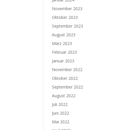
November 2023
Oktober 2023
September 2023
August 2023
März 2023
Februar 2023
Januar 2023
November 2022
Oktober 2022
September 2022
August 2022
Juli 2022
Juni 2022
Mai 2022