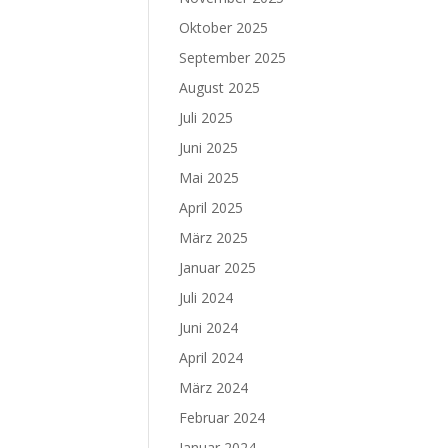
Oktober 2025
September 2025
August 2025
Juli 2025
Juni 2025
Mai 2025
April 2025
März 2025
Januar 2025
Juli 2024
Juni 2024
April 2024
März 2024
Februar 2024
Januar 2024