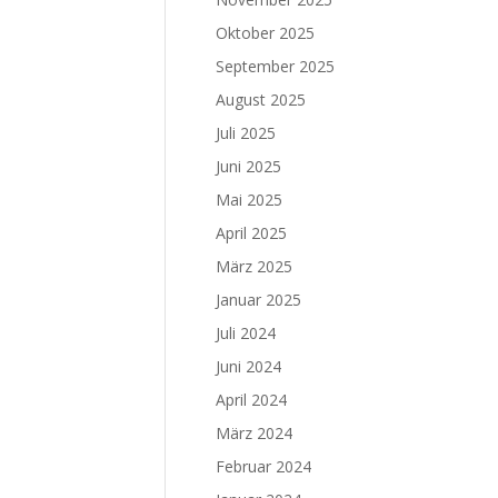
Oktober 2025
September 2025
August 2025
Juli 2025
Juni 2025
Mai 2025
April 2025
März 2025
Januar 2025
Juli 2024
Juni 2024
April 2024
März 2024
Februar 2024