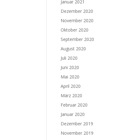
Januar 2021
Dezember 2020
November 2020
Oktober 2020
September 2020
August 2020
Juli 2020
Juni 2020
Mai 2020
April 2020
März 2020
Februar 2020
Januar 2020
Dezember 2019
November 2019