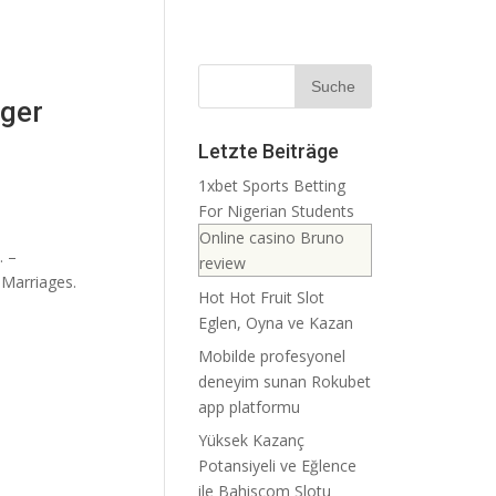
nger
Letzte Beiträge
1xbet Sports Betting
For Nigerian Students
Online casino Bruno
. –
review
 Marriages.
Hot Hot Fruit Slot
Eglen, Oyna ve Kazan
Mobilde profesyonel
deneyim sunan Rokubet
app platformu
Yüksek Kazanç
Potansiyeli ve Eğlence
ile Bahiscom Slotu