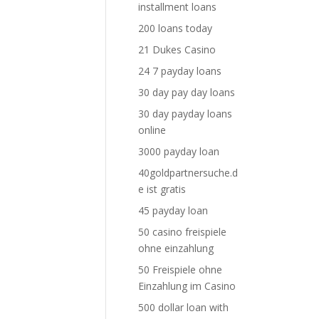
installment loans
200 loans today
21 Dukes Casino
24 7 payday loans
30 day pay day loans
30 day payday loans
online
3000 payday loan
40goldpartnersuche.d
e ist gratis
45 payday loan
50 casino freispiele
ohne einzahlung
50 Freispiele ohne
Einzahlung im Casino
500 dollar loan with