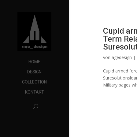
Cupid arm
Term Rela
Suresolu
von
agedesign
|
HOME
Cupid armed forc
DESIGN
Suresolutionsloa
COLLECTION
Military pages whi
KONTAKT