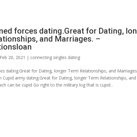
ed forces dating.Great for Dating, lo
tionships, and Marriages. –
tionsloan
Feb 20, 2021
|
connecting singles dating
es dating.Great for Dating, longer Term Relationships, and Marriages
n Cupid army dating.Great for Dating, longer Term Relationships, and
ch can be cupid Go right to the military log that is cupid...