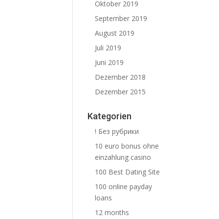
Oktober 2019
September 2019
August 2019
Juli 2019
Juni 2019
Dezember 2018
Dezember 2015
Kategorien
! Без рубрики
10 euro bonus ohne
einzahlung casino
100 Best Dating Site
100 online payday
loans
12 months