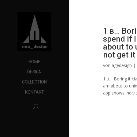
1 в… Bori
spend if I
about to 
not get it
HOME
von
agedesign
|
DESIGN
1 в… Boring it cl
COLLECTION
am about to unins
KONTAKT
app shows individ