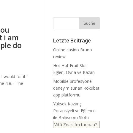
you
t i am
Letzte Beiträge
ople do
Online casino Bruno
review
Hot Hot Fruit Slot
Eglen, Oyna ve Kazan
I would for it i
Mobilde profesyonel
ime 4 в… The
deneyim sunan Rokubet
app platformu
Yüksek Kazanç
Potansiyeli ve Eğlence
ile Bahiscom Slotu
Mitä Znaki.fm tarjoaa?