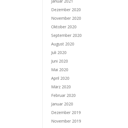
Januar 2021
Dezember 2020
November 2020
Oktober 2020
September 2020
August 2020
Juli 2020
Juni 2020
Mai 2020
April 2020
März 2020
Februar 2020
Januar 2020
Dezember 2019
November 2019