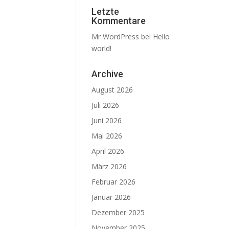
Letzte
Kommentare
Mr WordPress
bei
Hello
world!
Archive
August 2026
Juli 2026
Juni 2026
Mai 2026
April 2026
März 2026
Februar 2026
Januar 2026
Dezember 2025
November 2025