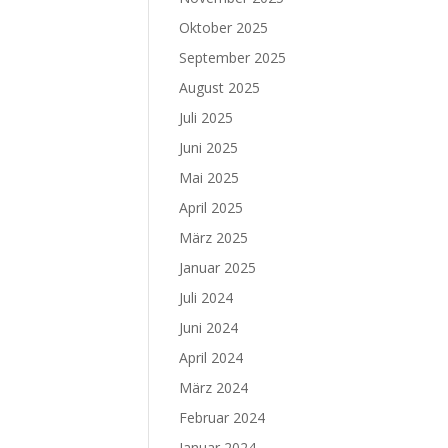
Oktober 2025
September 2025
August 2025
Juli 2025
Juni 2025
Mai 2025
April 2025
März 2025
Januar 2025
Juli 2024
Juni 2024
April 2024
März 2024
Februar 2024
Januar 2024