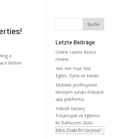
rties!
Letzte Beiträge
Online casino Bruno
ting a
review
 face before
Hot Hot Fruit Slot
Eglen, Oyna ve Kazan
Mobilde profesyonel
deneyim sunan Rokubet
app platformu
Yüksek Kazanç
Potansiyeli ve Eğlence
ile Bahiscom Slotu
Mitä Znaki.fm tarjoaa?