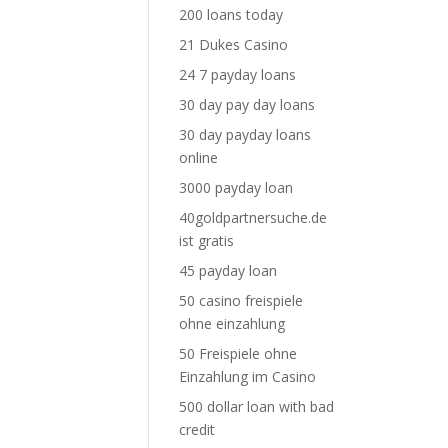
200 loans today
21 Dukes Casino
24 7 payday loans
30 day pay day loans
30 day payday loans
online
3000 payday loan
40goldpartnersuche.de
ist gratis
45 payday loan
50 casino freispiele
ohne einzahlung
50 Freispiele ohne
Einzahlung im Casino
500 dollar loan with bad
credit