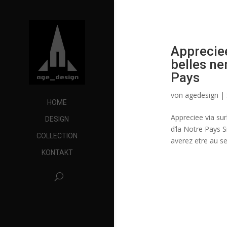
Appreciee
belles ne
Pays
von
agedesign
|
HOME
Appreciee via sur
DESIGN
d’la Notre Pays S
COLLECTION
averez etre au sei
KONTAKT