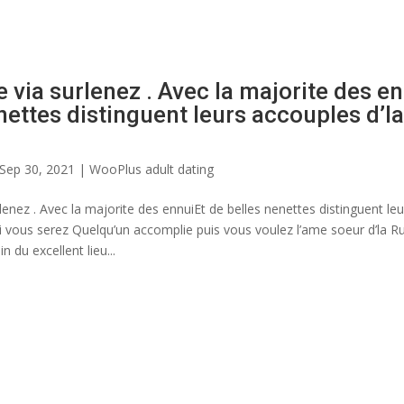
 via surlenez . Avec la majorite des e
nettes distinguent leurs accouples d’l
Sep 30, 2021
|
WooPlus adult dating
lenez . Avec la majorite des ennuiEt de belles nenettes distinguent le
i vous serez Quelqu’un accomplie puis vous voulez l’ame soeur d’la Ru
n du excellent lieu...