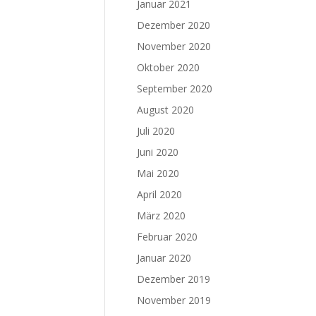
Januar 2021
Dezember 2020
November 2020
Oktober 2020
September 2020
August 2020
Juli 2020
Juni 2020
Mai 2020
April 2020
März 2020
Februar 2020
Januar 2020
Dezember 2019
November 2019