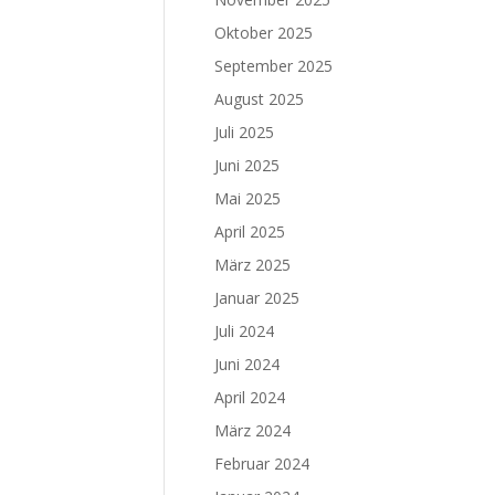
Oktober 2025
September 2025
August 2025
Juli 2025
Juni 2025
Mai 2025
April 2025
März 2025
Januar 2025
Juli 2024
Juni 2024
April 2024
März 2024
Februar 2024