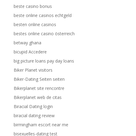
beste casino bonus
beste online casinos echtgeld
besten online casinos
bestes online casino österreich
betway ghana
bicupid Accedere
big picture loans pay day loans
Biker Planet visitors
Biker-Dating Seiten seiten
Bikerplanet site rencontre
Bikerplanet web de citas
Biracial Dating login
biracial dating review
birmingham escort near me
bisexuelles-dating test