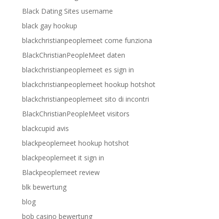
Black Dating Sites username
black gay hookup
blackchristianpeoplemeet come funziona
BlackChristianPeopleMeet daten
blackchristianpeoplemeet es sign in
blackchristianpeoplemeet hookup hotshot
blackchristianpeoplemeet sito di incontri
BlackChristianPeopleMeet visitors
blackcupid avis
blackpeoplemeet hookup hotshot
blackpeoplemeet it sign in
Blackpeoplemeet review
blk bewertung
blog
bob casino bewertung