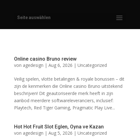
Seite auswählen
Online casino Bruno review
von
agedesign
|
Aug 6, 2026
|
Uncategorized
Veilig spelen, vlotte betalingen & royale bonussen – dit
zijn de kenmerken die Online casino Bruno uitstekend
beschrijven! Dit geautoriseerde merk heeft in zijn
aanbod meerdere softwareleveranciers, inclusief:
Playtech, Red Tiger Gaming, Pragmatic Play Live...
Hot Hot Fruit Slot Eglen, Oyna ve Kazan
von
agedesign
|
Aug 5, 2026
|
Uncategorized