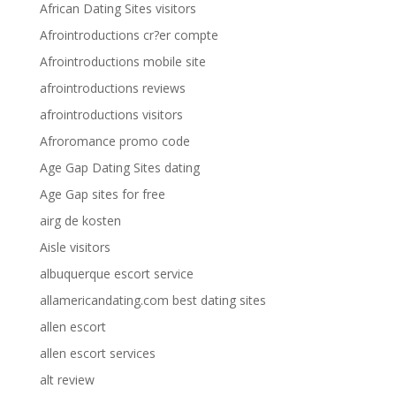
African Dating Sites visitors
Afrointroductions cr?er compte
Afrointroductions mobile site
afrointroductions reviews
afrointroductions visitors
Afroromance promo code
Age Gap Dating Sites dating
Age Gap sites for free
airg de kosten
Aisle visitors
albuquerque escort service
allamericandating.com best dating sites
allen escort
allen escort services
alt review