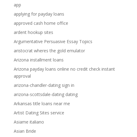
app
applying for payday loans
approved cash home office
ardent hookup sites
Argumentative Persuasive Essay Topics
aristocrat wheres the gold emulator
Arizona installment loans
Arizona payday loans online no credit check instant
approval
arizona-chandler-dating sign in
arizona-scottsdale-dating dating
Arkansas title loans near me
Artist Dating Sites service
Asiame italiano
Asian Bride