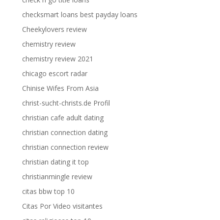
checksmart loans best payday loans
Cheekylovers review
chemistry review
chemistry review 2021
chicago escort radar
Chinise Wifes From Asia
christ-sucht-christs.de Profil
christian cafe adult dating
christian connection dating
christian connection review
christian dating it top
christianmingle review
citas bbw top 10
Citas Por Video visitantes