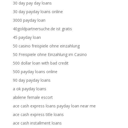
30 day pay day loans
30 day payday loans online
3000 payday loan
40goldpartnersuche.de ist gratis
45 payday loan
50 casino freispiele ohne einzahlung
50 Freispiele ohne Einzahlung im Casino
500 dollar loan with bad credit
500 payday loans online
90 day payday loans
a ok payday loans
abilene female escort
ace cash express loans payday loan near me
ace cash express title loans
ace cash installment loans