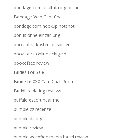
bondage com adult dating online
Bondage Web Cam Chat
bondage.com hookup hotshot
bonus ohne einzahlung
book of ra kostenlos spielen
book of ra online echtgeld
bookofsex review
Brides For Sale
Brunette XXX Cam Chat Room
Buddhist dating reviews
buffalo escort near me
bumble cz recenze
bumble dating
bumble review
bumble vs coffee meets bagel review