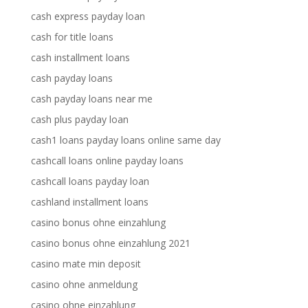
cash express payday loan
cash for title loans
cash installment loans
cash payday loans
cash payday loans near me
cash plus payday loan
cash1 loans payday loans online same day
cashcall loans online payday loans
cashcall loans payday loan
cashland installment loans
casino bonus ohne einzahlung
casino bonus ohne einzahlung 2021
casino mate min deposit
casino ohne anmeldung
casino ohne einzahlung