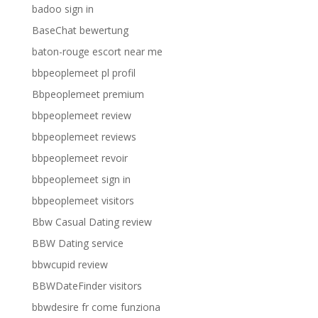
badoo sign in
BaseChat bewertung
baton-rouge escort near me
bbpeoplemeet pl profil
Bbpeoplemeet premium
bbpeoplemeet review
bbpeoplemeet reviews
bbpeoplemeet revoir
bbpeoplemeet sign in
bbpeoplemeet visitors
Bbw Casual Dating review
BBW Dating service
bbwcupid review
BBWDateFinder visitors
bbwdesire fr come funziona