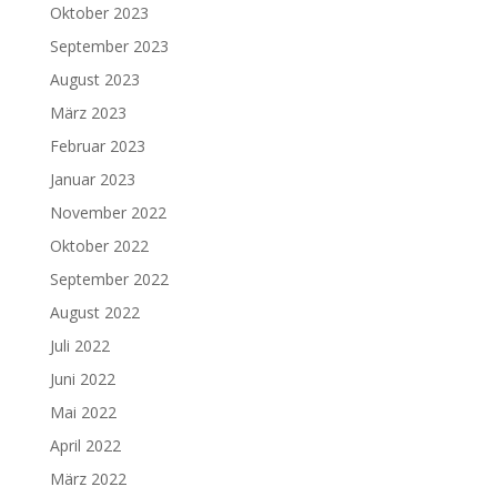
Oktober 2023
September 2023
August 2023
März 2023
Februar 2023
Januar 2023
November 2022
Oktober 2022
September 2022
August 2022
Juli 2022
Juni 2022
Mai 2022
April 2022
März 2022