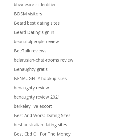
bbwdesire s'identifier
BDSM visitors
Beard best dating sites
Beard Dating sign in
beautifulpeople review
BeeTalk reviews
belarusian-chat-rooms review
Benaughty gratis
BENAUGHTY hookup sites
benaughty review
benaughty review 2021
berkeley live escort
Best And Worst Dating Sites
best australian dating sites
Best Cbd Oil For The Money