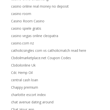
casino online real money no deposit
casino room
Casino Room Casino
casino spiele gratis
casino vegas online cleopatra
casino.com nz
catholicsingles com vs catholicmatch read here
Cbdoilmarketplace.net Coupon Codes
Cbdoilonline Uk
Cdc Hemp Oil
central cash loan
Chappy premium
charlotte escort index
chat avenue dating around
Chat Hour app