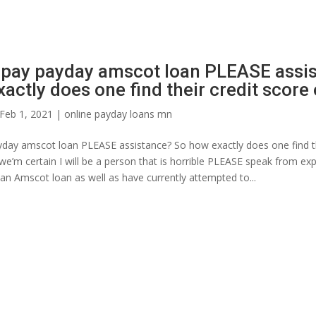
pay payday amscot loan PLEASE assi
actly does one find their credit score
Feb 1, 2021
|
online payday loans mn
ay amscot loan PLEASE assistance? So how exactly does one find th
we’m certain I will be a person that is horrible PLEASE speak from ex
an Amscot loan as well as have currently attempted to...