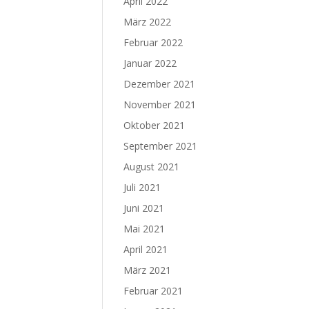
April 2022
März 2022
Februar 2022
Januar 2022
Dezember 2021
November 2021
Oktober 2021
September 2021
August 2021
Juli 2021
Juni 2021
Mai 2021
April 2021
März 2021
Februar 2021