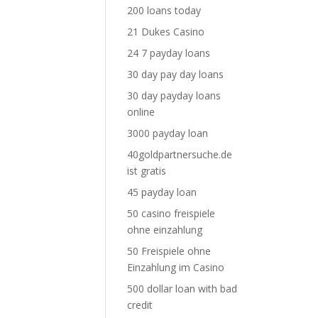
200 loans today
21 Dukes Casino
24 7 payday loans
30 day pay day loans
30 day payday loans
online
3000 payday loan
40goldpartnersuche.de
ist gratis
45 payday loan
50 casino freispiele
ohne einzahlung
50 Freispiele ohne
Einzahlung im Casino
500 dollar loan with bad
credit