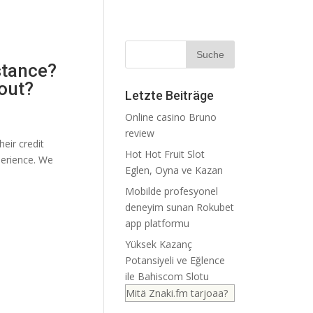
stance?
 out?
Letzte Beiträge
Online casino Bruno
review
eir credit
Hot Hot Fruit Slot
perience. We
Eglen, Oyna ve Kazan
Mobilde profesyonel
deneyim sunan Rokubet
app platformu
Yüksek Kazanç
Potansiyeli ve Eğlence
ile Bahiscom Slotu
Mitä Znaki.fm tarjoaa?